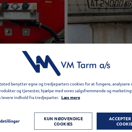
sted benytter egne og tredjeparters cookies for at fungere, analysere 
Kontakt:​
produkter og tjenester, hjælpe med vores salgsfremmende og marketin
g levere indhold fra tredjeparter.
Læs mere
S. Chr. Sørensen A/S,
Tlf.:
+45 7484 8330
KUN NØDVENDIGE
ACCEPTER
dstillinger
COOKIES
COOKI