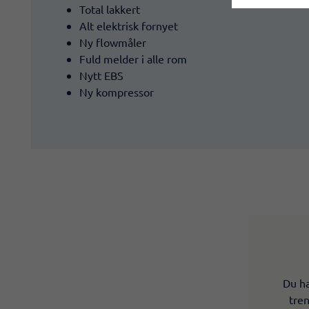
Total lakkert
Alt elektrisk fornyet
Ny flowmåler
Fuld melder i alle rom
Nytt EBS
Ny kompressor
Du ha
tren