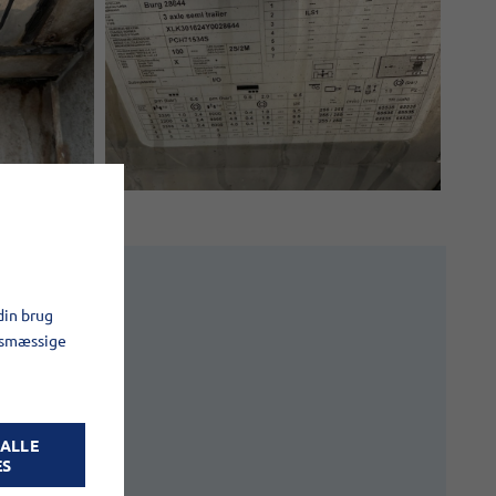
din brug
gsmæssige
 ALLE
ES