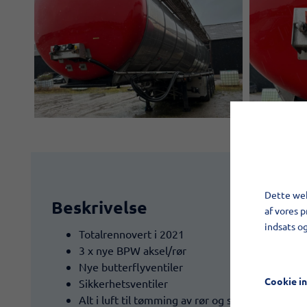
Dette web
Beskrivelse
af vores 
indsats o
Totalrennovert i 2021
3 x nye BPW aksel/rør
Nye butterflyventiler
Cookie in
Sikkerhetsventiler
Alt i luft til tømming av rør og slanger