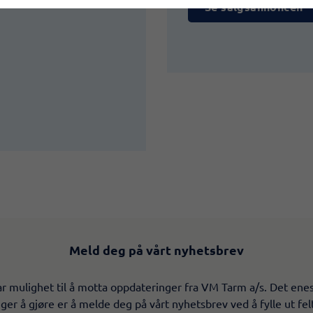
Se salgsannoncen
Meld deg på vårt nyhetsbrev
r mulighet til å motta oppdateringer fra VM Tarm a/s. Det ene
ger å gjøre er å melde deg på vårt nyhetsbrev ved å fylle ut fe