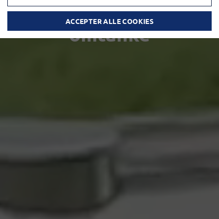
Tankvogne med
ACCEPTER ALLE COOKIES
omtanke