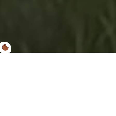
Kundetilpassede
tankvogne