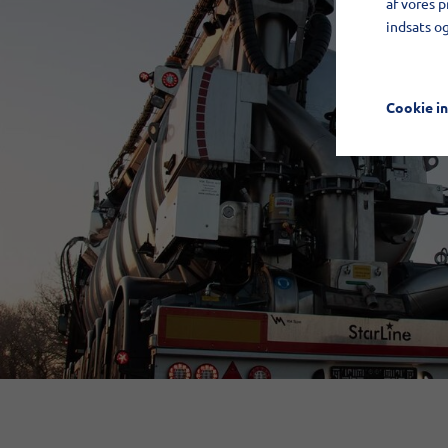
af vores 
indsats o
Cookie in