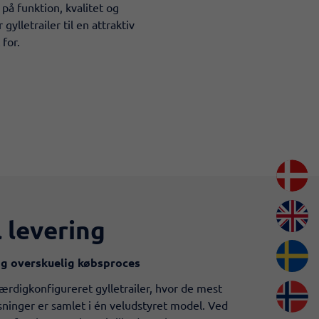
på funktion, kvalitet og
ylletrailer til en attraktiv
for.
l levering
og overskuelig købsproces
færdigkonfigureret gylletrailer, hvor de mest
sninger er samlet i én veludstyret model. Ved