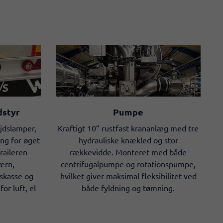
dstyr
Pumpe
jdslamper,
Kraftigt 10” rustfast krananlæg med tre
ng for øget
hydrauliske knækled og stor
raileren
rækkevidde. Monteret med både
ærn,
centrifugalpumpe og rotationspumpe,
skasse og
hvilket giver maksimal fleksibilitet ved
or luft, el
både fyldning og tømning.