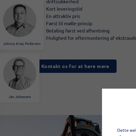
driftssikkerhed
Kort leveringstid
En attraktiv pris
Først til mølle-princip
Betaling først ved afhentning
Mulighed for eftermontering af ekstrauds
Johnny Krøy Pedersen
Kontakt os for at høre mere
Jan Johansen
Dette web