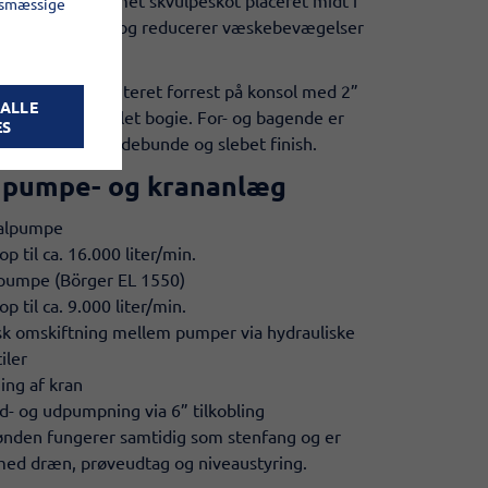
gsmæssige
rer stabil kørsel og reducerer væskebevægelser
.
bærende og monteret forrest på konsol med 2”
 ALLE
gtil på en 4-akslet bogie. For- og bagende er
ES
pperformede endebunde og slebet finish.
t pumpe- og krananlæg
galpumpe
op til ca. 16.000 liter/min.
pumpe (Börger EL 1550)
op til ca. 9.000 liter/min.
k omskiftning mellem pumper via hydrauliske
iler
ng af kran
d- og udpumpning via 6” tilkobling
den fungerer samtidig som stenfang og er
med dræn, prøveudtag og niveaustyring.