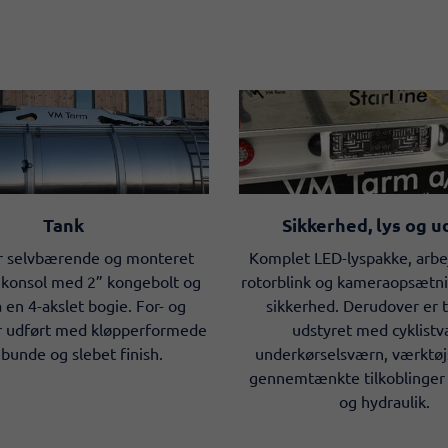
Tank
Sikkerhed, lys og u
r selvbærende og monteret
Komplet LED-lyspakke, arbe
å konsol med 2” kongebolt og
rotorblink og kameraopsætni
å en 4-akslet bogie. For- og
sikkerhed. Derudover er t
 udført med kløpperformede
udstyret med cyklistv
bunde og slebet finish.
underkørselsværn, værktøj
gennemtænkte tilkoblinger f
og hydraulik.