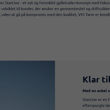
r StarLine - et nyt og forenklet gylletrailer-koncept med fokus 
r udviklet til kunder, der ønsker en gennemtestet og driftssikker g
s, uden at gå på kompromis med den kvalitet, VM Tarm er kendt 
Klar ti
​Med en enkel 
StarLine er en 
efterspurgte lø