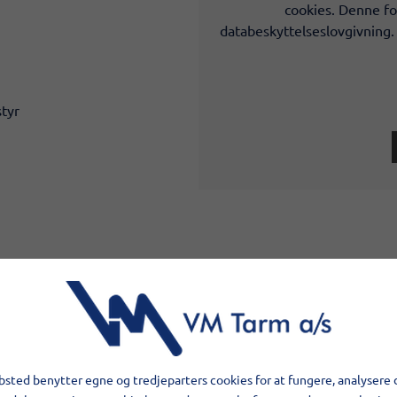
cookies. Denne fo
databeskyttelseslovgivning.
tyr
Genne
tankko
Tanken er opbyg
sted benytter egne og tredjeparters cookies for at fungere, analysere 
en 1-rums tank 