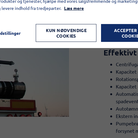
produkter og tjenester, hjælpe med vores salgsfremmende og marketin
tanken. Det sik
g levere indhold fra tredjeparter.
Læs mere
under transport
Tanken er selv
KUN NØDVENDIGE
ACCEPTER
kongebolt og ba
dstillinger
COOKIES
COOKI
udført med klø
Effektiv
Centrifu
Kapacitet 
Rotations
Kapacitet 
Automatis
spadevent
Autotømni
Ekstern in
Pumpebrøn
forsynet 