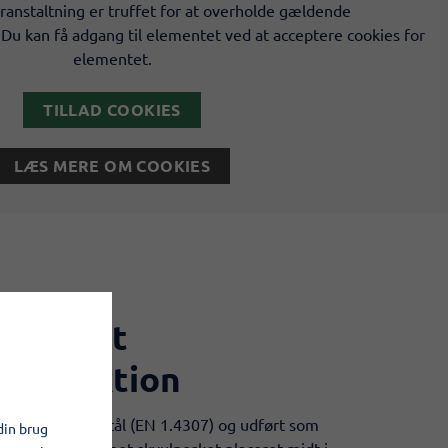
ranstaltning er truffet for at overholde gældende
 Du kan få adgang til elementet ved at acceptere cookies for
elementet.
TILLAD COOKIES
LÆS MERE OM COOKIES
mtænkt
nstruktion
get i rustfast stål (EN 1.4307) og udført som
din brug
med kuppelformet skvulpeskot placeret midt i