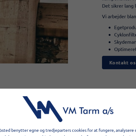
Det sikrer lang
Vi arbejder bla
Egetprodu
Cyklonfilt
Skydeman
Optimeret
Kontakt os
sted benytter egne og tredjeparters cookies for at fungere, analysere 