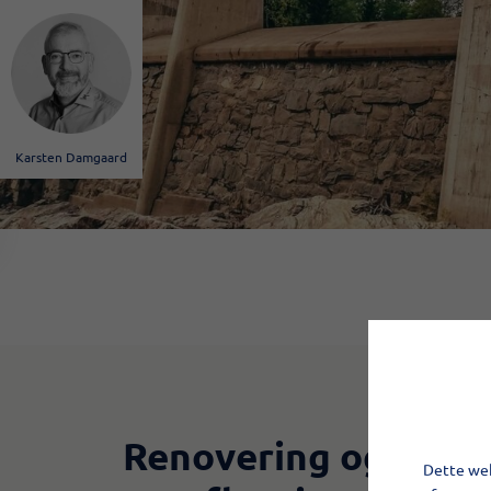
Karsten Damgaard
Renovering og
Dette web