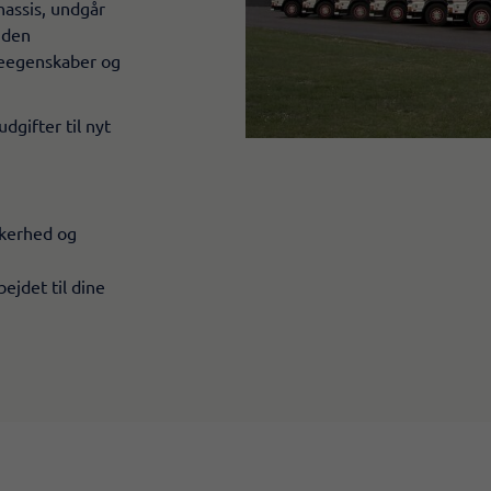
hassis, undgår
 den
øreegenskaber og
gifter til nyt
kkerhed og
ejdet til dine