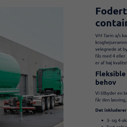
Fodert
conta
​VM Tarm a/s ka
kroghejseramme
velegnede at b
fås med 4 eller
er af høj kvalit
Fleksible
behov
Vi tilbyder en 
får den løsning,
Det inkluderer
3- og 4-a
Fast opbyg