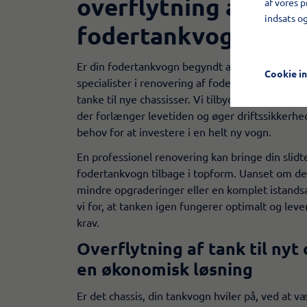
overflytning af
af vores 
indsats o
fodertankvogne
​Er din fodertankvogn begyndt at vise tegn på sl
Cookie in
specialister i renovering af fodertankvogne og 
tanke til nye chassisser. Vi tilbyder skræddersy
der forlænger levetiden og øger driftssikkerh
behov for at investere i en helt ny vogn.
En professionel renovering kan bringe din slidt
fodertankvogn tilbage i topform. Uanset om de
mindre opgraderinger eller en komplet istands
vi for, at tanken igen fungerer optimalt og leve
krav.
Overflytning af tank til nyt 
en økonomisk løsning
Er det chassis, din tankvogn hviler på, ved at v