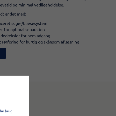
 levetid og minimal vedligeholdelse.
ndt andet med:
ceret suge-/blæsesystem
er for optimal separation
dedæksler for nem adgang
 rørføring for hurtig og skånsom aflæsning
din brug