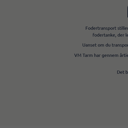
Fodertransport stille
fodertanke, der l
Uanset om du transporte
VM Tarm har gennem årtier 
Det b