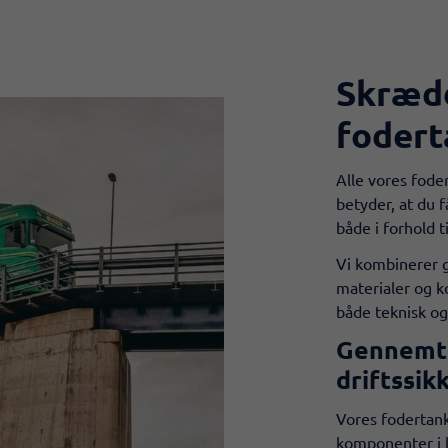
Skræd
foder
​Alle vores fod
betyder, at du f
både i forhold t
Vi kombinerer g
materialer og k
både teknisk o
Gennemte
driftssik
Vores fodertan
komponenter i b