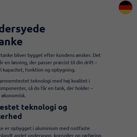
dersyede
tanke
ertanke bliver bygget efter kundens ønsker. Det
år en løsning, der passer præcist til din drift –
il kapacitet, funktion og opbygning.
ennemtestet teknologi med høj kvalitet i
omponenter, så du får en tank, der holder –
g økonomisk.
stet teknologi og
kerhed
ke er opbygget i aluminium med rustfaste
landt andet undervogn, konsoller og rørføring.