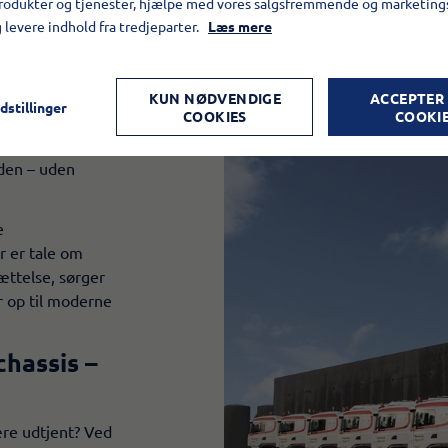
produkter og tjenester, hjælpe med vores salgsfremmende og marketin
g levere indhold fra tredjeparter.
Læs mere
id? Hos os er vi
KUN NØDVENDIGE
ACCEPTER
dstillinger
COOKIES
COOKI
overflytning af
ede løsninger,
eden – uden
e
r er tale om
ættelse, sørger
r op til moderne
chassis –
ære udtjent? Ved