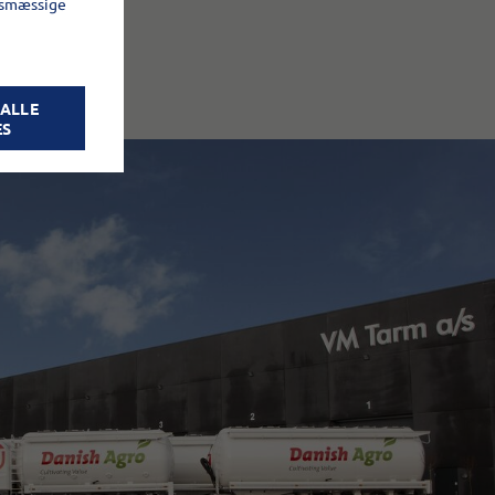
gsmæssige
 ALLE
ES