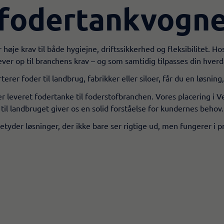
fodertankvogn
r høje krav til både hygiejne, driftssikkerhed og fleksibilitet. H
ever op til branchens krav – og som samtidig tilpasses din hver
rer foder til landbrug, fabrikker eller siloer, får du en løsning,
leveret fodertanke til foderstofbranchen. Vores placering i Ve
til landbruget giver os en solid forståelse for kundernes behov.
etyder løsninger, der ikke bare ser rigtige ud, men fungerer i pr