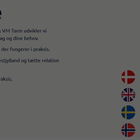
e
os VM Tarm udvikler vi
dag og dine behov.
 der fungerer i praksis.
stjylland og tætte relation
aksis.