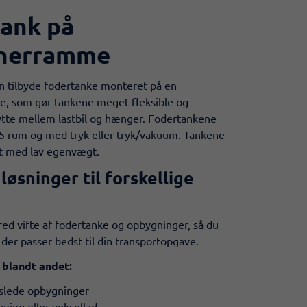
ank på
inerramme
n tilbyde fodertanke monteret på en
, som gør tankene meget fleksible og
ytte mellem lastbil og hænger. Fodertankene
 5 rum og med tryk eller tryk/vakuum. Tankene
et med lav egenvægt.​​
 løsninger til forskellige
bred vifte af fodertanke og opbygninger, så du
 der passer bedst til din transportopgave.
 blandt andet:
kslede opbygninger
ning eller veksellad