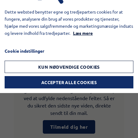
Dette websted benytter egne og tredjeparters cookies for at
fungere, analysere din brug af vores produkter og tjenester,
hjælpe med vores salgsfremmende og marketingsmæssige indsats
og levere indhold fra tredjeparter.
Læs mere
Cookie indstillinger
Tilmeld dig vores nyhedsmail
KUN NØDVENDIGE COOKIES
Du har mulighed for løbende at modtage
ACCEPTER ALLE COOKIES
nyt fra VM Tarm a/s. Det eneste du skal
gøre er at tilmelde dig vores nyhedsbrev,
ved at udfylde nedenstående felter. Så er
du sikret den sidste nye viden, direkte
sendt til din mail.
Tilmeld dig her