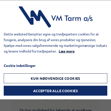
Kørsel med servicebil
kl. 16.00 – 07.00 samt lør-, søn-, og helligdage
DKK 1.030,- pr. time​
Dette websted benytter egne og tredjeparters cookies for at
fungere, analysere din brug af vores produkter og tjenester,
hjælpe med vores salgsfremmende og marketingsmæssige indsats
og levere indhold fra tredjeparter.
Læs mere
Cookie indstillinger
KUN NØDVENDIGE COOKIES
ACCEPTER ALLE COOKIES
Tilmeld dig vores nyhedsmail
Du har mulighed for løbende at modtage