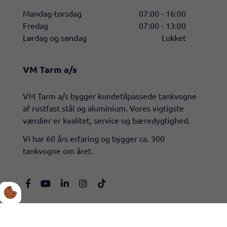
Mandag-torsdag
07:00 - 16:00
Fredag
07:00 - 13:00
Lørdag og søndag
Lukket
VM Tarm a/s
​VM Tarm a/s bygger kundetilpassede tankvogne
af rustfast stål og aluminium. Vores vigtigste
værdier er kvalitet, service og bæredygtighed.
Vi har 60 års erfaring og bygger ca. 300
tankvogne om året.