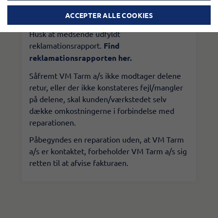
VM Tarm a/s har modtaget og godkendt de
ACCEPTER ALLE COOKIES
udskiftede dele.
​Husk at medsende udfyldt
reklamationsrapport.
Find
reklamationsrapporten her.
​Såfremt VM Tarm a/s ikke modtager delene
retur, eller der ikke konstateres fejl/mangler
på delene, skal kunden/værkstedet selv
dække omkostningerne i forbindelse med
reparationen.
​Påbegyndes en reparation uden, at VM Tarm
a/s er kontaktet, forbeholder VM Tarm a/s sig
retten til at afvise fakturaen.​