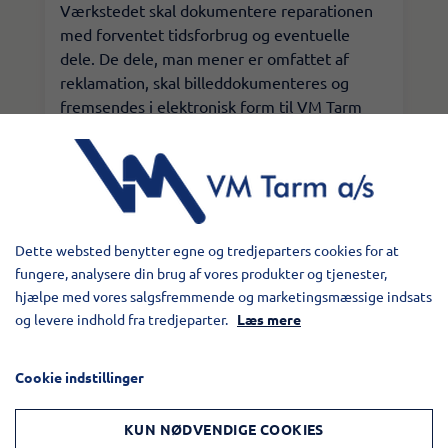
Værkstedet skal dokumentere reparationen
med forventet tidsforbrug og eventuelle
dele. De dele, man mener er omfattet af
reklamation, skal billeddokumenteres og
fremsendes i elektronisk form til VM Tarm
a/s.
​Det eksterne værksted skal desuden modtage
et indkøbsnummer fra VM Tarm a/s, inden
arbejdet påbegyndes.​
Dette websted benytter egne og tredjeparters cookies for at
fungere, analysere din brug af vores produkter og tjenester,
hjælpe med vores salgsfremmende og marketingsmæssige indsats
4. Efter reparationen
og levere indhold fra tredjeparter.
Læs mere
Alle reklamationsdele skal sendes til VM Tarm
Cookie indstillinger
a/s, hvis ikke andet er aftalt. Dele, som er
fremsendt fra VM Tarm a/s, vil blive
KUN NØDVENDIGE COOKIES
faktureret og efterfølgende krediteret, når