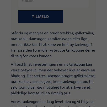
Står du og mangler en brugt trækker, gylletrailer,
mælkebil, slamsuger, kemitankvogn eller lign.,
men er ikke klar til at købe en helt ny tankvogn?
Her på siden formidler vi brugte tankvogne der er
til salg for vores kunder.
Vi forstår, at investeringen i en ny tankvogn kan
være betydelig, men det behøver ikke at være en
hindring. Der sættes løbende brugte gylletrailere,
mælkebiler, slamsugere, kemitankvogne mm. til
salg, som giver dig mulighed for at erhverve et
pålidelige køretøj til en rimelig pris.
Vores tankvogne har lang levetiden og vi tilbyder
serviceaftale på tanken når de sælges fra ny. Hvis