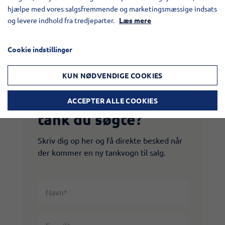
hjælpe med vores salgsfremmende og marketingsmæssige indsats
Brugt gylletrailer til salg
og levere indhold fra tredjeparter.
Læs mere
Cookie indstillinger
KUN NØDVENDIGE COOKIES
Fandt du ikke den
ACCEPTER ALLE COOKIES
tank du søgte?
Skriv dig op her og få direkte besked når
der kommer en ny tankvogn til salg.