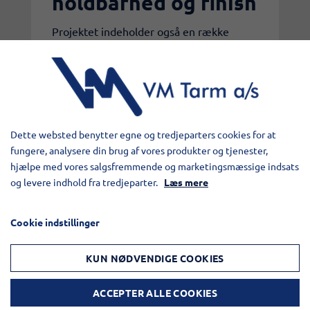
holdbarhed og finish
Projektet indeholder også en række
visuelle og funktionelle forbedringer:
Nye glideskinner og pakninger på
manddæksler
Lakering af udvalgte komponenter i
Ivory White og Vermelho Chili rød
Dette websted benytter egne og tredjeparters cookies for at
Integration af lygter, profilrør og
fungere, analysere din brug af vores produkter og tjenester,
detaljer med fokus på både
hjælpe med vores salgsfremmende og marketingsmæssige indsats
sikkerhed og udtryk
og levere indhold fra tredjeparter.
Læs mere
Resultatet er en løsning, der ikke kun
fungerer optimalt – men også fremstår
Cookie indstillinger
skarp på vejen.
KUN NØDVENDIGE COOKIES
Klar til mange nye
ACCEPTER ALLE COOKIES
kilometer