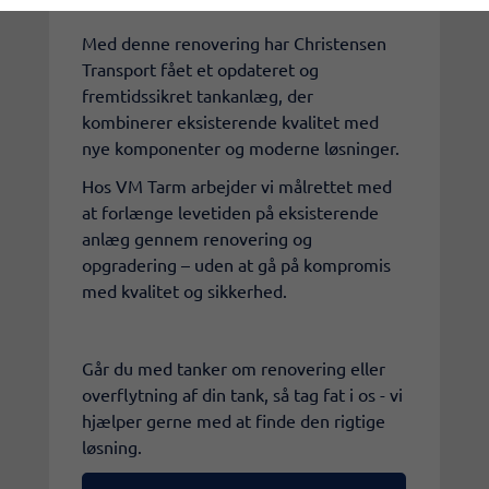
Med denne renovering har Christensen
Transport fået et opdateret og
fremtidssikret tankanlæg, der
kombinerer eksisterende kvalitet med
nye komponenter og moderne løsninger.
Hos VM Tarm arbejder vi målrettet med
at forlænge levetiden på eksisterende
anlæg gennem renovering og
opgradering – uden at gå på kompromis
med kvalitet og sikkerhed.
Går du med tanker om renovering eller
overflytning af din tank, så tag fat i os - vi
hjælper gerne med at finde den rigtige
løsning.