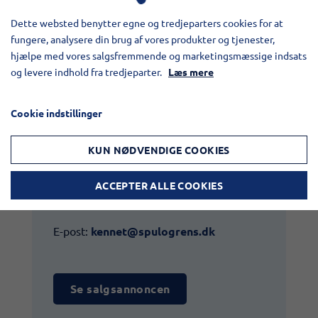
Dette websted benytter egne og tredjeparters cookies for at
Vogelsang VX 136-140Q pumpe med en
fungere, analysere din brug af vores produkter og tjenester,
ydelse på ca. 1500 l/min.
hjælpe med vores salgsfremmende og marketingsmæssige indsats
og levere indhold fra tredjeparter.
Læs mere
Cookie indstillinger
KUN NØDVENDIGE COOKIES
Kontakt:​
Kennet Bo Jacobsen
ACCEPTER ALLE COOKIES
Tlf.:
+45 72 10 00 22
E-post:
kennet@spulogrens.dk
Se salgsannoncen