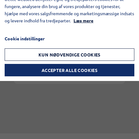
Det er ansatte som Niels Jørn, som har
fungere, analysere din brug af vores produkter og tjenester,
vært med på å legge grunnsteinen til den
hjælpe med vores salgsfremmende og marketingsmæssige indsats
virksomheten vi er i dag.
og levere indhold fra tredjeparter.
Læs mere
Hos VM Tarm ønsker vi Niels Jørn
stort gratulerer med de 40 årene og
Cookie indstillinger
takker for hans store innsats gjennom
fire tiår i virksomheten.
KUN NØDVENDIGE COOKIES
ACCEPTER ALLE COOKIES