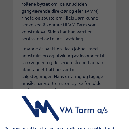
rollene byttet om, da Knud (den
gangværende direktør og eier av VM)
ringte og spurte om Niels Jørn kunne
tenke seg å komme til VM Tarm som
konstruktør. Siden har han vært en
sentral del av teknisk avdeling.
I mange år har Niels Jørn jobbet med
konstruksjon og utvikling av løsninger til
tankvogner, og de senere årene har han
blant annet hatt ansvar for
salgstegninger. Hans erfaring og faglige
innsikt har vært en stor styrke for både
kolleger og prosjekter gjennom årene.
Niels Jørn er også kjent for sitt gode
humør og sin positive tilnærming til
arbeidet, som bidrar til et godt samarbeid
i hverdagen.
Dette websted benytter egne og tredjeparters cookies for at