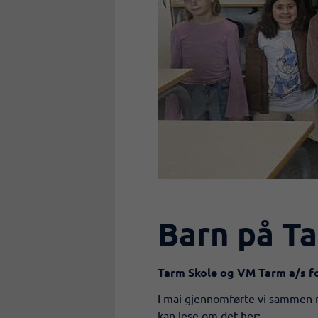
Barn på Ta
T​arm Skole og VM Tarm a/s fo
I mai gjennomførte vi sammen me
kan lese om det her: