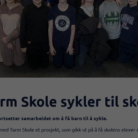
rm Skole sykler til sk
rtsetter samarbeidet om å få barn til å sykle.
d Tarm Skole et prosjekt, som gikk ut på å få skolens elever o