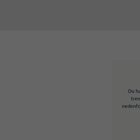
Du ha
tren
nedenfor