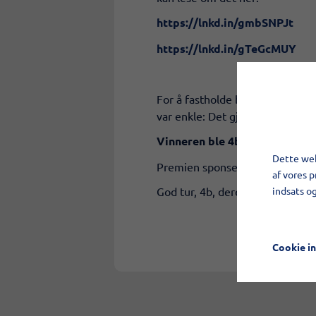
https://lnkd.in/gmbSNPJt
https://lnkd.in/gTeGcMUY
For å fastholde barnas interess
var enkle: Det gjaldt om å ha pr
Vinneren ble 4b med hele 92
Dette web
Premien sponses av VM Tarm a/s
af vores 
indsats o
God tur, 4b, dere har fullt ut for
Cookie in