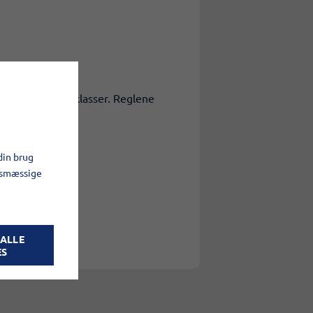
 mellom skolens klasser. Reglene
din brug
.
gsmæssige
 ALLE
ES