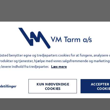
e for å sykle har Tarm Skole i uke 8 kjørt en sykkelkonkurranse
osentvis flest sykkeldager av de mulige sykkeldager i klassen.
%!
sted benytter egne og tredjeparters cookies for at fungere, analysere 
 og er en dag i den lokale natur- og aktivitetspark WOW PARK
produkter og tjenester, hjælpe med vores salgsfremmende og marketin
g levere indhold fra tredjeparter.
Læs mere
tjent det.
KUN NØDVENDIGE
ACCEPTER
dstillinger
COOKIES
COOKI