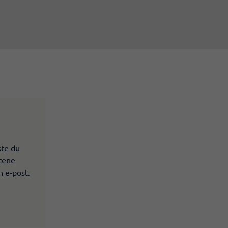
ste du
ltene
n e-post.