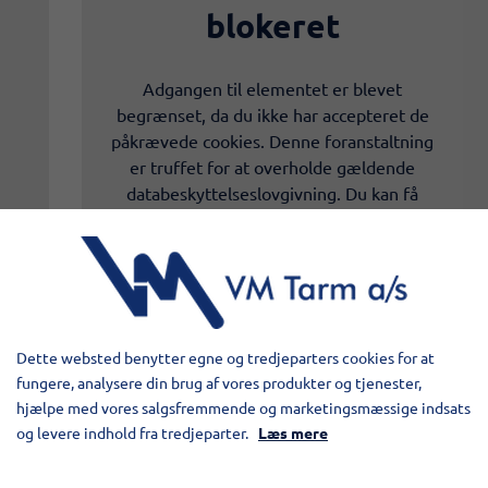
blokeret
Adgangen til elementet er blevet
begrænset, da du ikke har accepteret de
påkrævede cookies. Denne foranstaltning
er truffet for at overholde gældende
databeskyttelseslovgivning. Du kan få
adgang til elementet ved at acceptere
cookies for elementet.
TILLAD COOKIES
Dette websted benytter egne og tredjeparters cookies for at
LÆS MERE OM COOKIES
fungere, analysere din brug af vores produkter og tjenester,
hjælpe med vores salgsfremmende og marketingsmæssige indsats
og levere indhold fra tredjeparter.
Læs mere