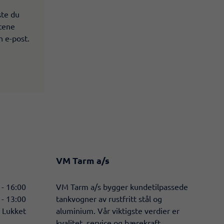
ste du
ltene
n e-post.
VM Tarm a/s
 - 16:00
​VM Tarm a/s bygger kundetilpassede
 - 13:00
tankvogner av rustfritt stål og
Lukket
aluminium. Vår viktigste verdier er
kvalitet, service og bærekraft.