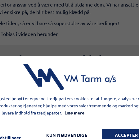
 derfor ansvar ved å være med til å utdanne dem. Vi har ansatt e
 vi er sikre på, de blir best mulig klædd på.
e tiden, så er vi bare så superstolte av våre lærlinger!
Tobias i videoen herunder.
Elementet er blokeret
levet begrænset, da du ikke har accepteret de påkrævede cook
ldende databeskyttelseslovgivning. Du kan få adgang til elemen
for elementet.
sted benytter egne og tredjeparters cookies for at fungere, analysere 
produkter og tjenester, hjælpe med vores salgsfremmende og marketin
TILLAD COOKIES
g levere indhold fra tredjeparter.
Læs mere
LÆS MERE OM COOKIES
KUN NØDVENDIGE
ACCEPTER
dstillinger