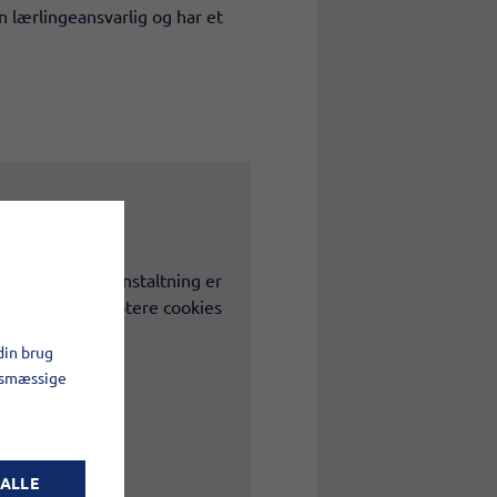
n lærlingeansvarlig og har et
ies. Denne foranstaltning er
tet ved at acceptere cookies
din brug
gsmæssige
 ALLE