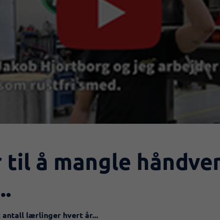
til å mangle håndver
..
 antall lærlinger hvert år...