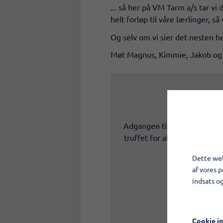
... så her på VM Tarm a/s tar vi
helt forløp til våre lærlinger, så
Og selv om vi sier det nesten hel
Møt Magnus, Kimmie, Jakob og 
Adgangen til elementet er b
truffet for at overholde gæ
Dette web
af vores 
indsats o
Cookie in