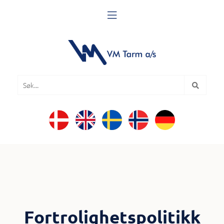

Fortrolighetspolitikk