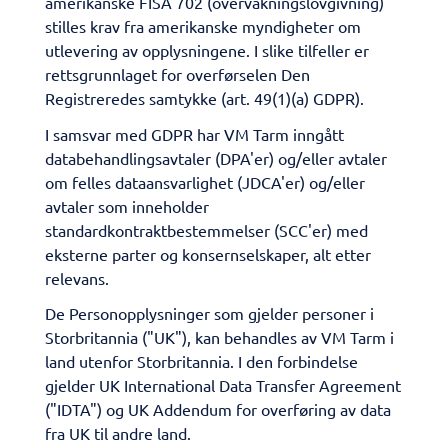
amerikanske FISA 702 (overvåkningslovgivning)
stilles krav fra amerikanske myndigheter om
utlevering av opplysningene. I slike tilfeller er
rettsgrunnlaget for overførselen Den
Registreredes samtykke (art. 49(1)(a) GDPR).
​I samsvar med GDPR har VM Tarm inngått
databehandlingsavtaler (DPA'er) og/eller avtaler
om felles dataansvarlighet (JDCA'er) og/eller
avtaler som inneholder
standardkontraktbestemmelser (SCC'er) med
eksterne parter og konsernselskaper, alt etter
relevans.
​De Personopplysninger som gjelder personer i
Storbritannia ("UK"), kan behandles av VM Tarm i
land utenfor Storbritannia. I den forbindelse
gjelder UK International Data Transfer Agreement
("IDTA") og UK Addendum for overføring av data
fra UK til andre land.