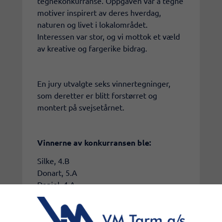
tegnekonkurranse. Oppgaven var å tegne
motiver inspirert av deres hverdag,
naturen og livet i lokalområdet.
Interessen var stor, og vi mottok et væld
av kreative og fargerike bidrag.
En jury utvalgte seks vinnertegninger,
som deretter er blitt forstørret og
montert på svejsetårnet.
Vinnerne av konkurransen ble:
Silke, 4.B
Donart, 5.A
Daniel, 4.A
Julia, 0.A
Tereza, 0.B
Amanda, 2.B