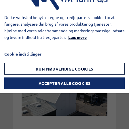
Vi vil gjerne takke både elevene og Tarm
Dette websted benytter egne og tredjeparters cookies for at
Skole for det store engasjementet.
fungere, analysere din brug af vores produkter og tjenester,
Utsmykningen gjør svejsetårnet til mer
hjælpe med vores salgsfremmende og marketingsmæssige indsats
enn en produksjonsbygning – det har blitt
og levere indhold fra tredjeparter.
Læs mere
et synlig symbol på samarbeidet mellom
VM Tarm og lokalsamfunnet.
Cookie indstillinger
KUN NØDVENDIGE COOKIES
ACCEPTER ALLE COOKIES