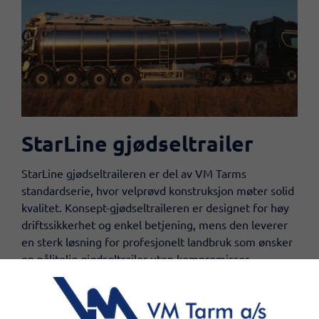
StarLine gjødseltrailer
​StarLine gjødseltraileren er del av VM Tarms
standardserie, hvor velprøvd konstruksjon møter solid
kvalitet. Konsept-gjødseltraileren er designet for høy
driftssikkerhet og enkel betjening, mens den leverer
en sterk løsning for profesjonelt landbruk som ønsker
en pålitelig gjødseltrailer uten kompromisser.
StarLine er et sikkert valg når effektivitet og
holdbarhet er i fokus. Med StarLine får du kort
leveringstid og en konkurransedyktig pris.