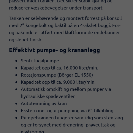
plassert midt i tanken. Det sikrer stabil kjøring og
reduserer væskebevegelser under transport.
Tanken er selvbærende og montert forrest på konsoll
med 2” kongebolt og baktil på en 4-akslet boggi. For-
og bakende er utført med kløftformede endebunner
og slepet finish.
Effektivt pumpe- og krananlegg
Sentrifugalpumpe
Kapacitet opp til ca. 16.000 liter/min.
Rotasjonspumpe (Börger EL 1550)
Kapacitet opp til ca. 9.000 liter/min.
Automatisk omskifting mellom pumper via
hydrauliske spadeventiler
Autotømming av kran
Ekstern inn- og utpumpning via 6” tilkobling
Pumpebrønnen fungerer samtidig som stenfang
og er forsynet med drenering, prøveuttak og
nivåstyring.