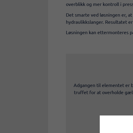
overblikk og mer kontroll i pres
Det smarte ved løsningen er, at
hydraulikkslanger. Resultatet e
Løsningen kan ettermonteres på
Adgangen til elementet er b
truffet for at overholde gæ