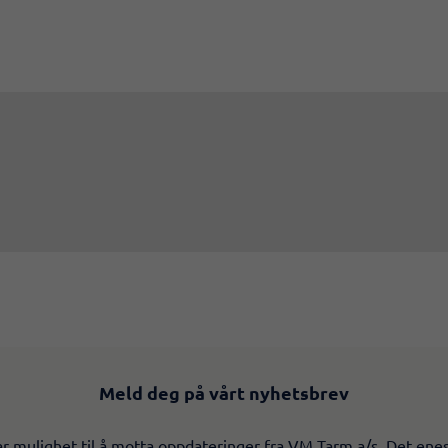
Meld deg på vårt nyhetsbrev
r mulighet til å motta oppdateringer fra VM Tarm a/s. Det ene