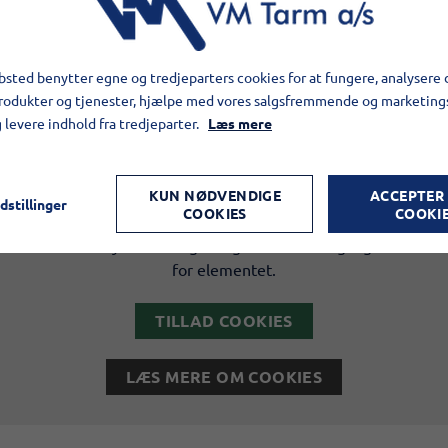
sted benytter egne og tredjeparters cookies for at fungere, analysere 
produkter og tjenester, hjælpe med vores salgsfremmende og marketin
g levere indhold fra tredjeparter.
Læs mere
Elementet er blokeret
KUN NØDVENDIGE
ACCEPTER
dstillinger
COOKIES
COOKI
levet begrænset, da du ikke har accepteret de påkrævede cook
ldende databeskyttelseslovgivning. Du kan få adgang til elemen
for elementet.
TILLAD COOKIES
LÆS MERE OM COOKIES