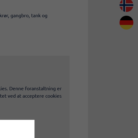
krør, gangbro, tank og
ies. Denne foranstaltning er
tet ved at acceptere cookies