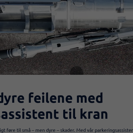
dyre feilene med
assistent til kran
t føre til små – men dyre – skader. Med vår parkeringsassistent