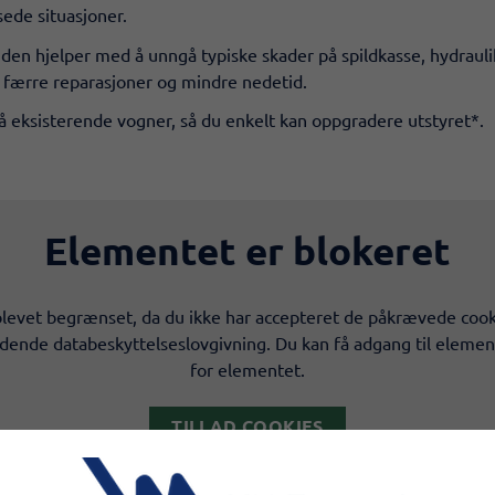
sede situasjoner.
 den hjelper med å unngå typiske skader på spildkasse, hydrauli
r færre reparasjoner og mindre nedetid.
 eksisterende vogner, så du enkelt kan oppgradere utstyret*.
Elementet er blokeret
levet begrænset, da du ikke har accepteret de påkrævede cook
ldende databeskyttelseslovgivning. Du kan få adgang til elemen
for elementet.
TILLAD COOKIES
LÆS MERE OM COOKIES