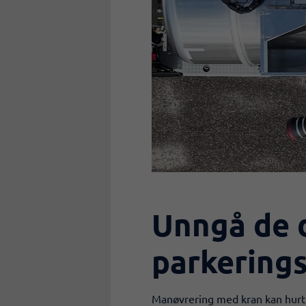
Unngå de 
parkerings
Manøvrering med kran kan hurtig