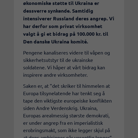
økonomiske støtte til Ukraina er
dessverre synkende. Samtidig
intensiverer Russland deres angrep. Vi
har derfor som privat virksomhet
valgt å gi et bidrag på 100.000 kr. til
Den danske Ukraina komité.
Pengene kanaliseres videre til våpen og
sikkerhetsutstyr til de ukrainske
soldatene. Vi håper at vårt bidrag kan
inspirere andre virksomheter.
Saken er, at ”det skriker til himmelen at
Europa tilsynelatende har tenkt seg å
tape den viktigste europeiske konflikten
siden Andre Verdenskrig. Ukraina,
Europas arealmessig største demokrati,
er under angrep fra en imperialistisk
erobringsmakt, som ikke legger skjul på
at dens ambisjoner går vesentlig lenger”