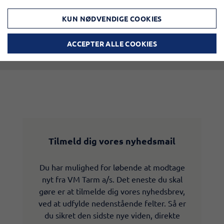
KUN NØDVENDIGE COOKIES
ACCEPTER ALLE COOKIES
Tilmeld dig vores nyhedsmail
Du har mulighed for løbende at modtage
nyt fra VM Tarm a/s. Det eneste du skal
gøre er at tilmelde dig vores nyhedsbrev,
ved at udfylde nedenstående felter. Så er
du sikret den sidste nye viden, direkte