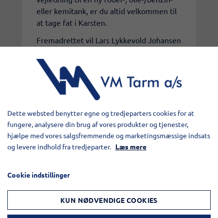
eller kemitank, er du altid velkommen til
at tage fat i Karsten.
​Fremadrettet vil Lars Lykkevold Johansen
sidde med ansvaret for kemitanke i
Danmark og trækkeropbygninger i alle
lande. Derudover vil Lars kunne være
behjælpelig med forsikringssager.
Dette websted benytter egne og tredjeparters cookies for at
fungere, analysere din brug af vores produkter og tjenester,
hjælpe med vores salgsfremmende og marketingsmæssige indsats
og levere indhold fra tredjeparter.
Læs mere
Cookie indstillinger
KUN NØDVENDIGE COOKIES