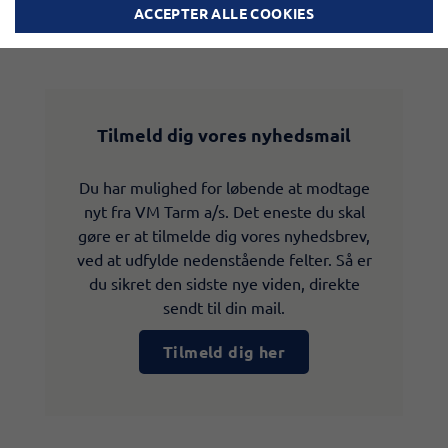
ACCEPTER ALLE COOKIES
Tilmeld dig vores nyhedsmail
Du har mulighed for løbende at modtage
nyt fra VM Tarm a/s. Det eneste du skal
gøre er at tilmelde dig vores nyhedsbrev,
ved at udfylde nedenstående felter. Så er
du sikret den sidste nye viden, direkte
sendt til din mail.
Tilmeld dig her