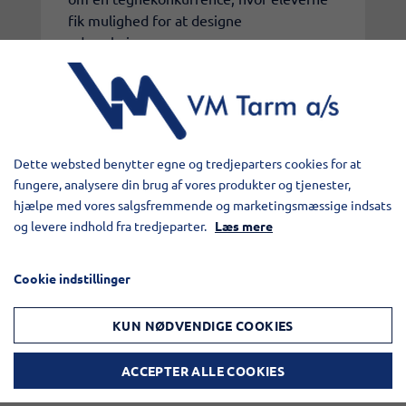
fik mulighed for at designe
udsmykningen.
De udvalgte tegninger bliver forstørret
og monteret på tårnets sider, så børnene
bliver en del af fortællingen om VM Tarm
Dette websted benytter egne og tredjeparters cookies for at
og vores lokalsamfund.
fungere, analysere din brug af vores produkter og tjenester,
hjælpe med vores salgsfremmende og marketingsmæssige indsats
og levere indhold fra tredjeparter.
Læs mere
Projektet er et eksempel på, hvordan
investeringer i produktionen kan
Cookie indstillinger
kombineres med lokal forankring og
kreativitet.
KUN NØDVENDIGE COOKIES
ACCEPTER ALLE COOKIES