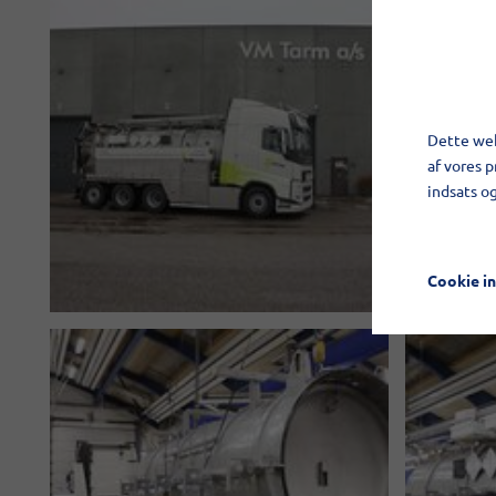
Dette web
af vores 
indsats o
Cookie in