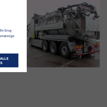
din brug
gsmæssige
 ALLE
ES