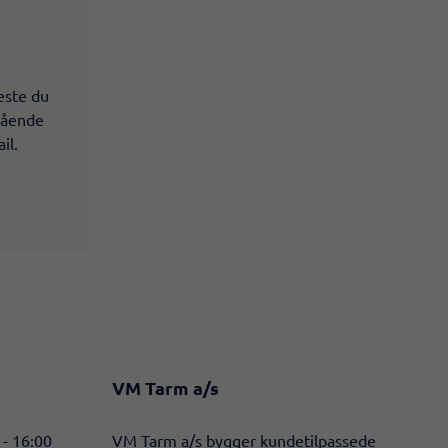
este du
stående
il.
VM Tarm a/s
 - 16:00
​VM Tarm a/s bygger kundetilpassede