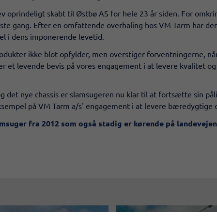
prindeligt skabt til Østbø AS for hele 23 år siden. For omkri
første gang. Efter en omfattende overhaling hos VM Tarm har den 
el i dens imponerende levetid.
 produkter ikke blot opfylder, men overstiger forventningerne, 
r et levende bevis på vores engagement i at levere kvalitet og 
det nye chassis er slamsugeren nu klar til at fortsætte sin pål
ksempel på VM Tarm a/s' engagement i at levere bæredygtige 
msuger fra 2012 som også stadig er kørende på landevejen