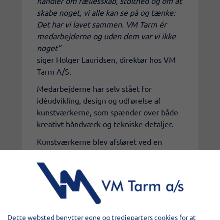
handler om fællesskab, stolthed og om at
skabe noget, vi alle kan se på og tænke:
Det har vi lavet sammen. VM Tarm ér
medarbejderne og uden dem var vi ikke
noget”
siger Holger Lauridsen, direktør hos VM
Tarm A/S.
​Medarbejderne har selv stået for
idéudvikling, design og udførelse af
kunstværkerne, som spænder over både
kreativt håndværk og tekniske detaljer.
Kunstværkerne blev afsløret ved en
intern markering med taler, mad og
hygge for alle ansatte. Projektet har
allerede skabt stor begejstring internt og
er et synligt bevis på, at trivsel og
samarbejde kan tage mange former.
Dette websted benytter egne og tredjeparters cookies for at