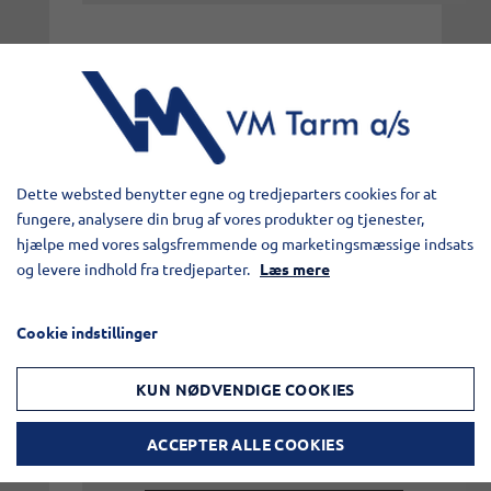
Elementet er
blokeret
Dette websted benytter egne og tredjeparters cookies for at
fungere, analysere din brug af vores produkter og tjenester,
Adgangen til elementet er blevet
hjælpe med vores salgsfremmende og marketingsmæssige indsats
begrænset, da du ikke har accepteret de
og levere indhold fra tredjeparter.
Læs mere
påkrævede cookies. Denne foranstaltning
er truffet for at overholde gældende
Cookie indstillinger
databeskyttelseslovgivning. Du kan få
adgang til elementet ved at acceptere
KUN NØDVENDIGE COOKIES
cookies for elementet.
ACCEPTER ALLE COOKIES
TILLAD COOKIES