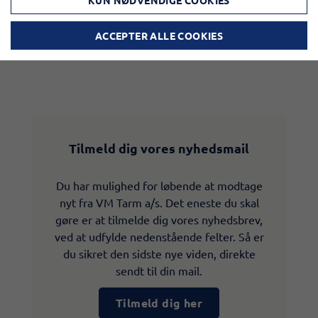
KUN NØDVENDIGE COOKIES
ACCEPTER ALLE COOKIES
Tilmeld dig vores nyhedsmail
Du har mulighed for løbende at modtage
nyt fra VM Tarm a/s. Det eneste du skal
gøre er at tilmelde dig vores nyhedsbrev,
ved at udfylde nedenstående felter. Så er
du sikret den sidste nye viden, direkte
sendt til din mail.
Tilmeld dig her