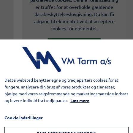
er truffet for at overholde gældende
databeskyttelseslovgivning. Du kan få
adgang til elementet ved at acceptere
cookies for elementet.
TILLAD COOKIES
LÆS MERE OM COOKIES
Dette websted benytter egne og tredjeparters cookies for at
fungere, analysere din brug af vores produkter og tjenester,
hjælpe med vores salgsfremmende og marketingsmæssige indsats
og levere indhold fra tredjeparter.
Læs mere
Cookie indstillinger