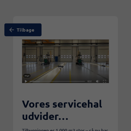
Tilbage
Vores servicehal
udvider…
Tilbygningen er 1.000 m2 stor – så nu har